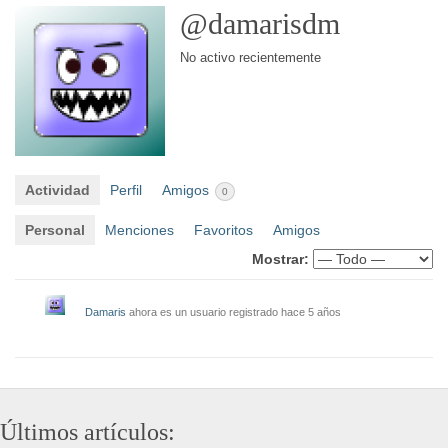
@damarisdm
No activo recientemente
Actividad
Perfil
Amigos
0
Personal
Menciones
Favoritos
Amigos
Mostrar:
Damaris
ahora es un usuario registrado
hace 5 años
Últimos artículos: