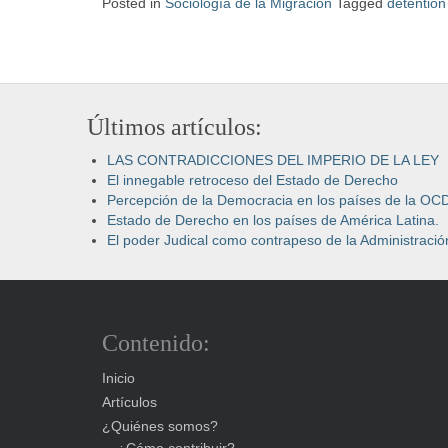
Posted in
Sociología de la Migración
Tagged
detention
Últimos artículos:
LAS CONTRADICCIONES DEL IMPERIO DE LA LEY
El innegable retroceso del Estado de Derecho
Percepción de la Democracia en los países de la OC
Estado de Derecho en los países de América Latina.
El poder Judical como contrapeso de la Administración
Contenido:
Inicio
Artículos
¿Quiénes somos?