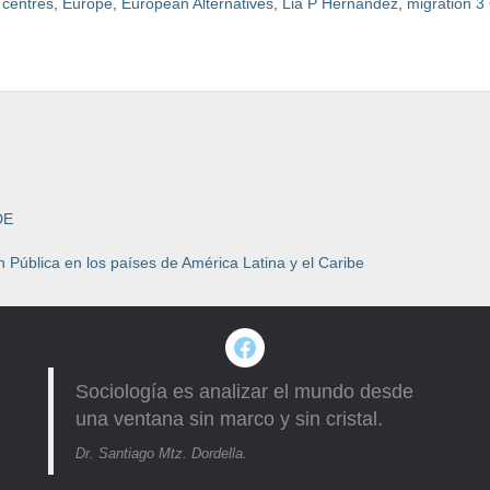
 centres
,
Europe
,
European Alternatives
,
Lia P Hernandez
,
migration
3
DE
 Pública en los países de América Latina y el Caribe
Facebook
Sociología es analizar el mundo desde
una ventana sin marco y sin cristal.
Dr. Santiago Mtz. Dordella.