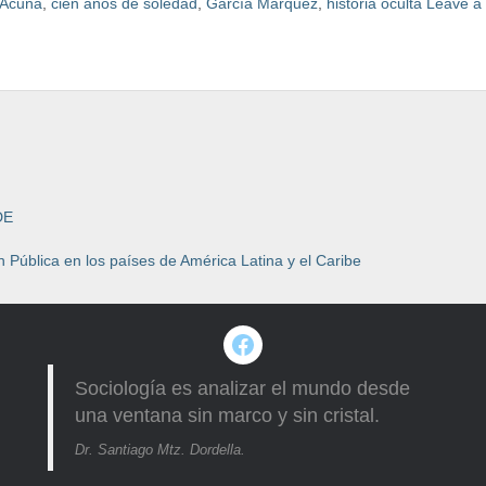
 Acuña
,
cien años de soledad
,
García Márquez
,
historia oculta
Leave a
DE
 Pública en los países de América Latina y el Caribe
Facebook
Sociología es analizar el mundo desde
una ventana sin marco y sin cristal.
Dr. Santiago Mtz. Dordella.