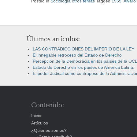
Posted in
Sociología otros temas
Tagged
1965
,
Alvaro
Últimos artículos:
LAS CONTRADICCIONES DEL IMPERIO DE LA LEY
El innegable retroceso del Estado de Derecho
Percepción de la Democracia en los países de la OC
Estado de Derecho en los países de América Latina.
El poder Judical como contrapeso de la Administración
Contenido:
Inicio
Artículos
¿Quiénes somos?