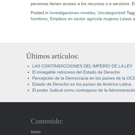
personas tienen acceso a los recursos o a servicios. 
Posted in
Investigaciones noveles
,
Uncategorized
Tag
hombres
,
Empleos en sector agrícola mujeres
Leave 
Últimos artículos:
LAS CONTRADICCIONES DEL IMPERIO DE LA LEY
El innegable retroceso del Estado de Derecho
Percepción de la Democracia en los países de la OC
Estado de Derecho en los países de América Latina.
El poder Judical como contrapeso de la Administración
Contenido:
Inicio