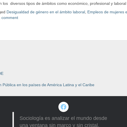
En los diversos tipos de ámbitos como económico, profesional y laboral
ged
Desigualdad de género en el ámbito laboral
,
Empleos de mujeres e
a comment
DE
 Pública en los países de América Latina y el Caribe
Facebook
Sociología es analizar el mundo desde
una ventana sin marco y sin cristal.