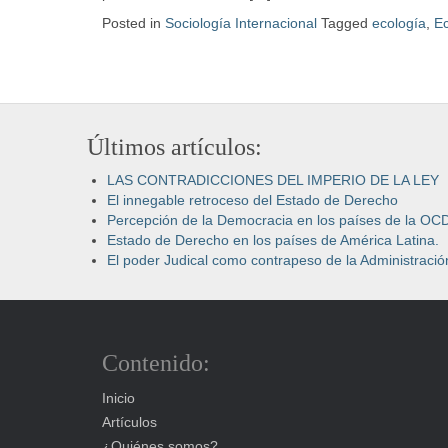
Posted in
Sociología Internacional
Tagged
ecología
,
E
Últimos artículos:
LAS CONTRADICCIONES DEL IMPERIO DE LA LEY
El innegable retroceso del Estado de Derecho
Percepción de la Democracia en los países de la OC
Estado de Derecho en los países de América Latina.
El poder Judical como contrapeso de la Administración
Contenido:
Inicio
Artículos
¿Quiénes somos?