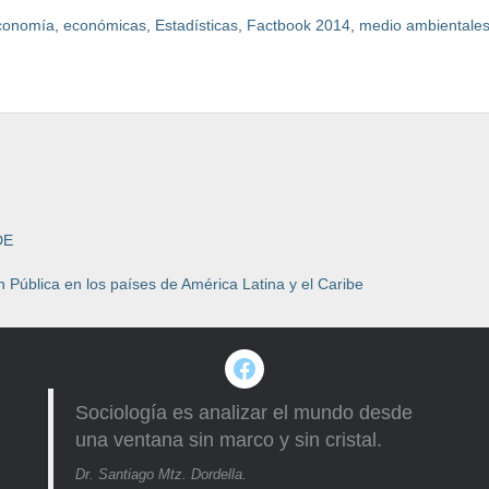
conomía
,
económicas
,
Estadísticas
,
Factbook 2014
,
medio ambientale
DE
 Pública en los países de América Latina y el Caribe
Facebook
Sociología es analizar el mundo desde
una ventana sin marco y sin cristal.
Dr. Santiago Mtz. Dordella.