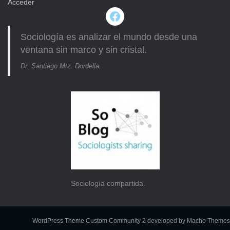
Acceder
Facebook
Sociología es analizar el mundo desde una
ventana sin marco y sin cristal.
Dr. Santiago Mtz. Dordella.
Sociología compartida.
WordPress Theme Custom Community 2
developed by Macho Themes