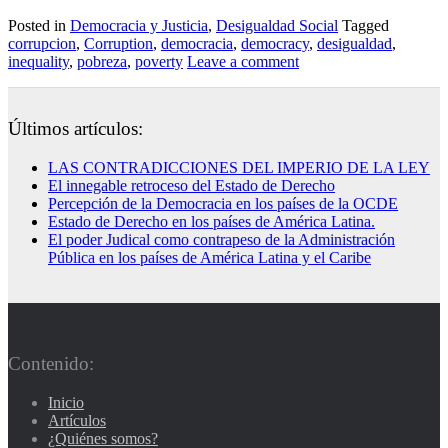
Posted in
Democracia y Justicia
,
Desigualdad Social
Tagged
corrupcion
,
Corruption
,
democracia
,
democracy
,
desigualdad
,
inequality
,
pobreza
,
poverty
Leave a comment
Últimos artículos:
LAS CONTRADICCIONES DEL IMPERIO DE LA LEY
El innegable retroceso del Estado de Derecho
Percepción de la Democracia en los países de la OCDE
Estado de Derecho en los países de América Latina.
El poder Judical como contrapeso de la Administración
Pública en los países de América Latina y el Caribe
Contenido:
Inicio
Artículos
¿Quiénes somos?