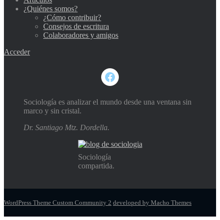
¿Quiénes somos?
¿Cómo contribuir?
Consejos de escritura
Colaboradores y amigos
Acceder
Facebook
Sociología es analizar el mundo desde una ventana sin
marco y sin cristal.
Dr. Santiago Mtz. Dordella.
Sociología
compartida.
WordPress Theme Custom Community 2
developed by Macho Themes