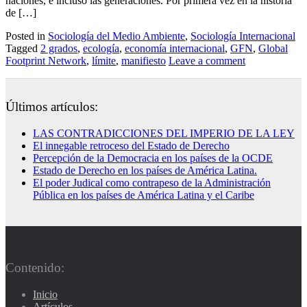
naciones, e incluso las generaciones. Por primera vez en la historia
de […]
Posted in
Sociología del Medio Ambiente
,
Sociología Internacional
Tagged
2 grados
,
ecología
,
economía internacional
,
GFN
,
Global
Footprint Network
,
límite
,
manifiesto
Leave a comment
Últimos artículos:
LAS CONTRADICCIONES DEL IMPERIO DE LA LEY
El innegable retroceso del Estado de Derecho
Percepción de la Democracia en los países de la OCDE
Estado de Derecho en los países de América Latina.
El poder Judical como contrapeso de la Administración
Pública en los países de América Latina y el Caribe
Contenido:
Inicio
Artículos