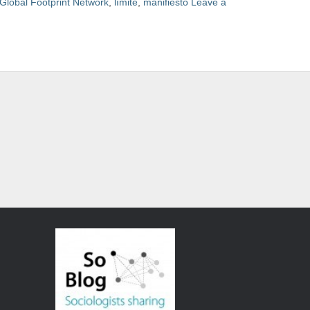
Global Footprint Network
,
límite
,
manifiesto
Leave a