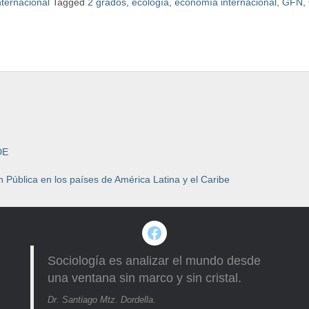
nternacional
Tagged
2 grados
,
ecología
,
economía internacional
,
GFN
,
DE
 Pública en los países de América Latina y el Caribe
Facebook
Sociología es analizar el mundo desde
una ventana sin marco y sin cristal.
Dr. Santiago Mtz. Dordella.