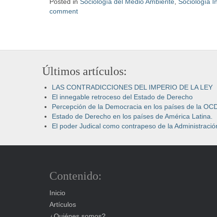
Posted in
Sociología del Medio Ambiente
,
Sociología I
comment
Últimos artículos:
LAS CONTRADICCIONES DEL IMPERIO DE LA LEY
El innegable retroceso del Estado de Derecho
Percepción de la Democracia en los países de la OC
Estado de Derecho en los países de América Latina.
El poder Judical como contrapeso de la Administración
Contenido:
Inicio
Artículos
¿Quiénes somos?