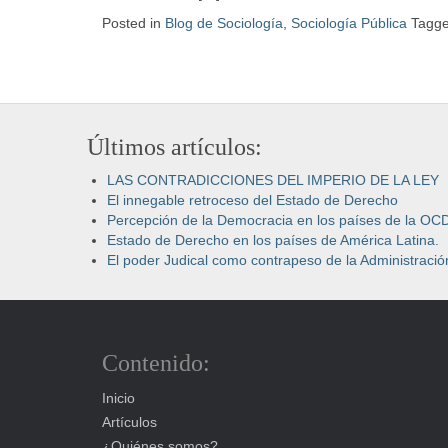
Posted in
Blog de Sociología
,
Sociología Pública
Tagg
Últimos artículos:
LAS CONTRADICCIONES DEL IMPERIO DE LA LEY
El innegable retroceso del Estado de Derecho
Percepción de la Democracia en los países de la OC
Estado de Derecho en los países de América Latina.
El poder Judical como contrapeso de la Administración
Contenido:
Inicio
Artículos
¿Quiénes somos?