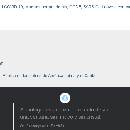
ed
COVID-19
,
Muertes por pandemia
,
OCDE
,
SARS-Co
Leave a comm
DE
 Pública en los países de América Latina y el Caribe
Facebook
Sociología es analizar el mundo desde
una ventana sin marco y sin cristal.
Dr. Santiago Mtz. Dordella.