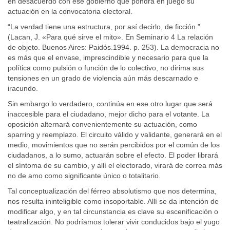
en desacuerdo con ese gobierno que pondrá en juego su
actuación en la convocatoria electoral.
“La verdad tiene una estructura, por así decirlo, de ficción.”
(Lacan, J. «Para qué sirve el mito». En Seminario 4 La relación
de objeto. Buenos Aires: Paidós.1994. p. 253). La democracia no
es más que el envase, imprescindible y necesario para que la
política como pulsión o función de lo colectivo, no dirima sus
tensiones en un grado de violencia aún más descarnado e
iracundo.
Sin embargo lo verdadero, continúa en ese otro lugar que será
inaccesible para el ciudadano, mejor dicho para el votante. La
oposición alternará convenientemente su actuación, como
sparring y reemplazo. El circuito válido y validante, generará en el
medio, movimientos que no serán percibidos por el común de los
ciudadanos, a lo sumo, actuarán sobre el efecto. El poder librará
el síntoma de su cambio, y allí el electorado, virará de correa más
no de amo como significante único o totalitario.
Tal conceptualización del férreo absolutismo que nos determina,
nos resulta ininteligible como insoportable. Allí se da intención de
modificar algo, y en tal circunstancia es clave su escenificación o
teatralización. No podríamos tolerar vivir conducidos bajo el yugo