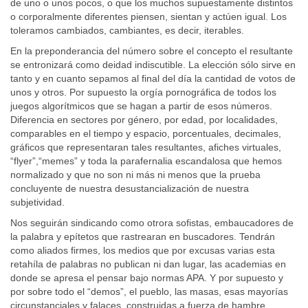
de uno o unos pocos, o que los muchos supuestamente distintos
o corporalmente diferentes piensen, sientan y actúen igual. Los
toleramos cambiados, cambiantes, es decir, iterables.
En la preponderancia del número sobre el concepto el resultante
se entronizará como deidad indiscutible. La elección sólo sirve en
tanto y en cuanto sepamos al final del día la cantidad de votos de
unos y otros. Por supuesto la orgía pornográfica de todos los
juegos algorítmicos que se hagan a partir de esos números.
Diferencia en sectores por género, por edad, por localidades,
comparables en el tiempo y espacio, porcentuales, decimales,
gráficos que representaran tales resultantes, afiches virtuales,
“flyer”,“memes” y toda la parafernalia escandalosa que hemos
normalizado y que no son ni más ni menos que la prueba
concluyente de nuestra desustancialización de nuestra
subjetividad.
Nos seguirán sindicando como otrora sofistas, embaucadores de
la palabra y epítetos que rastrearan en buscadores. Tendrán
como aliados firmes, los medios que por excusas varias esta
retahíla de palabras no publican ni dan lugar, las academias en
donde se apresa el pensar bajo normas APA. Y por supuesto y
por sobre todo el “demos”, el pueblo, las masas, esas mayorías
circunstanciales y falaces, construidas a fuerza de hambre,