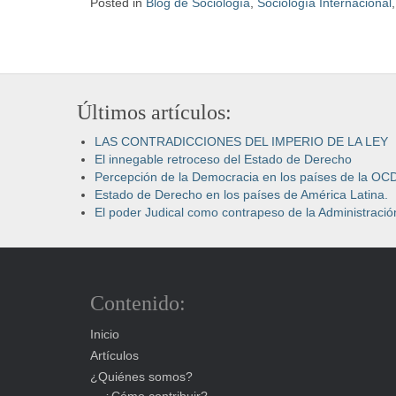
Posted in
Blog de Sociología
,
Sociología Internacional
Últimos artículos:
LAS CONTRADICCIONES DEL IMPERIO DE LA LEY
El innegable retroceso del Estado de Derecho
Percepción de la Democracia en los países de la OC
Estado de Derecho en los países de América Latina.
El poder Judical como contrapeso de la Administración
Contenido:
Inicio
Artículos
¿Quiénes somos?