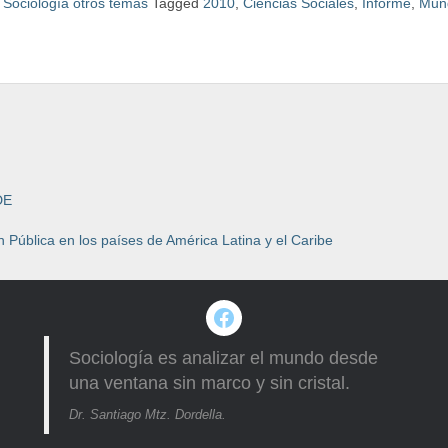
,
Sociología otros temas
Tagged
2010
,
Ciencias Sociales
,
Informe
,
Mund
DE
 Pública en los países de América Latina y el Caribe
Facebook
Sociología es analizar el mundo desde
una ventana sin marco y sin cristal.
Dr. Santiago Mtz. Dordella.